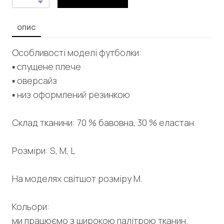
ОПИС
Особливості моделі футболки:
▪︎ спущене плече
▪︎ оверсайз
▪︎ низ оформлений резинкою
Склад тканини: 70 % бавовна, 30 % еластан
Розміри: S, M, L
На моделях світшот розміру М.
Кольори:
ми працюємо з широкою палітрою тканин.